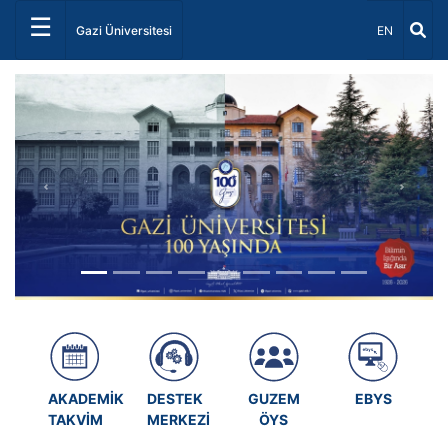
☰
Dil Seçiniz 
Gazi Üniversitesi
EN
Önceki
Sonrak
AKADEMİK
DESTEK
GUZEM
EBYS
TAKVİM
MERKEZİ
ÖYS